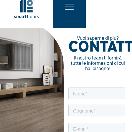
IT
Battiscopa
FR
Vuoi saperne di più?
CONTATT
Il nostro team ti fornirà
tutte le informazioni di cui
hai bisogno!