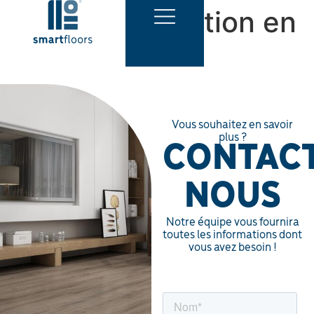
FR
Seuil de dilatation en
DE
aluminium
Vous souhaitez en savoir
plus ?
CONTAC
NOUS
Notre équipe vous fournira
toutes les informations dont
vous avez besoin !